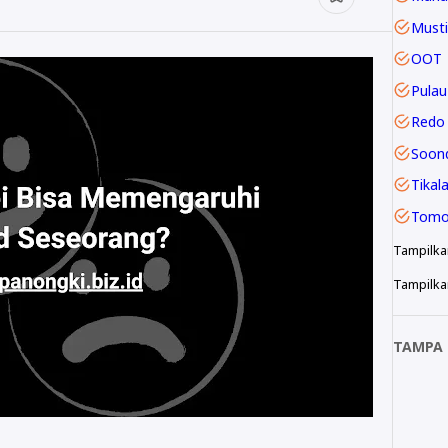
Musti
OOT
Pulau
Redo 
Soon
Tikal
Tomo
Tampilka
Tampilkan
TAMPA 