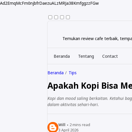
Ad2EmqMcFm0njbfrDaezuALzMRJa38KmfggzzFGw
Temukan review cafe terbaik, tempa
Beranda
Tentang
Contact
Beranda
Tips
Apakah Kopi Bisa M
Kopi dan mood saling berkaitan. Ketahui ba
dalam aktivitas sehari-hari.
Will
2
mins read
3 April 2026