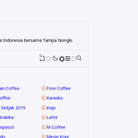
ota Indonesia bersama Tampa Nongki.
0
an Coffee
Fore Coffee
Coffee
Karasko
 Sedjak 2019
Kopi
Arabika
Latte
mpasot
M Coffee
do
Mesin Kopi