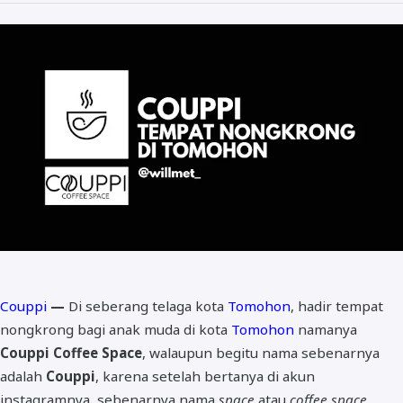
Couppi
—
Di seberang telaga kota
Tomohon
, hadir tempat
nongkrong bagi anak muda di kota
Tomohon
namanya
Couppi Coffee Space
, walaupun begitu nama sebenarnya
adalah
Couppi
, karena setelah bertanya di akun
instagramnya, sebenarnya nama
space
atau
coffee space