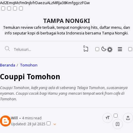
Ad2EmqMcFm0njbfrDaezuALzMRJa38KmfggzzFGw
TAMPA NONGKI
Temukan review cafe terbaik, tempat nongkrong hits, daftar menu, dan
info seputar kopi di berbagai kota Indonesia bersama Tampa Nongki.
0
Beranda
Tomohon
Couppi Tomohon
Couppi Tomohon, kafe yang ada di seberang Telaga Tomohon, suasananya
nyaman. Couppi cocok bagi Kamu yang mencari tempat work from cafe di
Tomohon.
Will
4
mins read
Updated:
28 Jul 2025