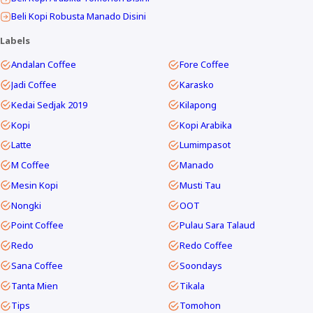
Beli Kopi Robusta Manado Disini
Labels
Andalan Coffee
Fore Coffee
Jadi Coffee
Karasko
Kedai Sedjak 2019
Kilapong
Kopi
Kopi Arabika
Latte
Lumimpasot
M Coffee
Manado
Mesin Kopi
Musti Tau
Nongki
OOT
Point Coffee
Pulau Sara Talaud
Redo
Redo Coffee
Sana Coffee
Soondays
Tanta Mien
Tikala
Tips
Tomohon