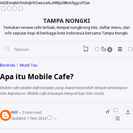
Ad2EmqMcFm0njbfrDaezuALzMRJa38KmfggzzFGw
TAMPA NONGKI
Temukan review cafe terbaik, tempat nongkrong hits, daftar menu, dan
info seputar kopi di berbagai kota Indonesia bersama Tampa Nongki.
0
Beranda
Musti Tau
Apa itu Mobile Cafe?
Mobile cafe adalah kafe berjalan yang dapat berpindah tempat dimanapun
dan kapanpun. Mobile cafe biasanya menjual kopi dan snack.
Will
2
mins read
Updated:
1 Nov 2024