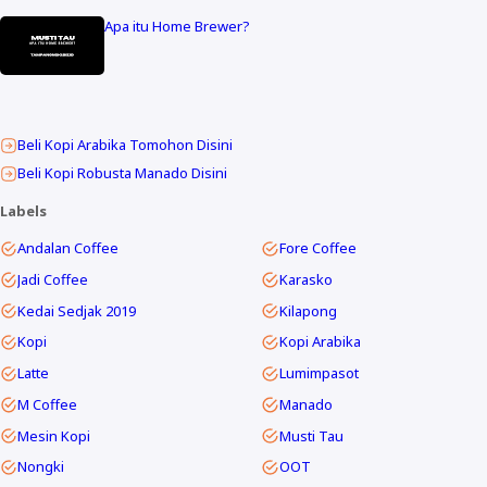
Apa itu Home Brewer?
Beli Kopi Arabika Tomohon Disini
Beli Kopi Robusta Manado Disini
Labels
Andalan Coffee
Fore Coffee
Jadi Coffee
Karasko
Kedai Sedjak 2019
Kilapong
Kopi
Kopi Arabika
Latte
Lumimpasot
M Coffee
Manado
Mesin Kopi
Musti Tau
Nongki
OOT