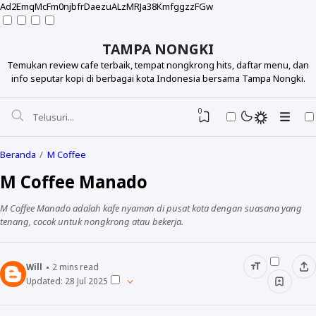
Ad2EmqMcFm0njbfrDaezuALzMRJa38KmfggzzFGw
TAMPA NONGKI
Temukan review cafe terbaik, tempat nongkrong hits, daftar menu, dan
info seputar kopi di berbagai kota Indonesia bersama Tampa Nongki.
0
Beranda
M Coffee
M Coffee Manado
M Coffee Manado adalah kafe nyaman di pusat kota dengan suasana yang
tenang, cocok untuk nongkrong atau bekerja.
Will
2
mins read
Updated:
28 Jul 2025