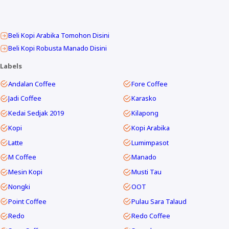
Beli Kopi Arabika Tomohon Disini
Beli Kopi Robusta Manado Disini
Labels
Andalan Coffee
Fore Coffee
Jadi Coffee
Karasko
Kedai Sedjak 2019
Kilapong
Kopi
Kopi Arabika
Latte
Lumimpasot
M Coffee
Manado
Mesin Kopi
Musti Tau
Nongki
OOT
Point Coffee
Pulau Sara Talaud
Redo
Redo Coffee